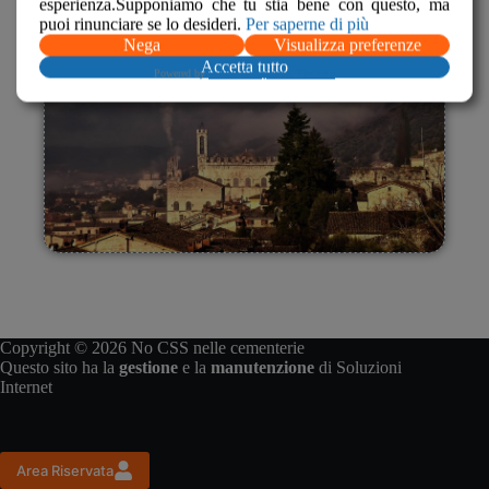
esperienza.Supponiamo che tu stia bene con questo, ma
puoi rinunciare se lo desideri.
Per saperne di più
Nega
Visualizza preferenze
Accetta tutto
Powered by
WPLP Compliance Platform
Copyright © 2026 No CSS nelle cementerie
Questo sito ha la
gestione
e la
manutenzione
di
Soluzioni
Internet
Area Riservata