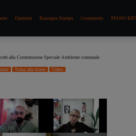
iamo
Opinioni
Rassegna Stampa
Community
PIANO RIF
cetti alla Commissione Speciale Ambiente comunale
alute
Torna alla home
Video