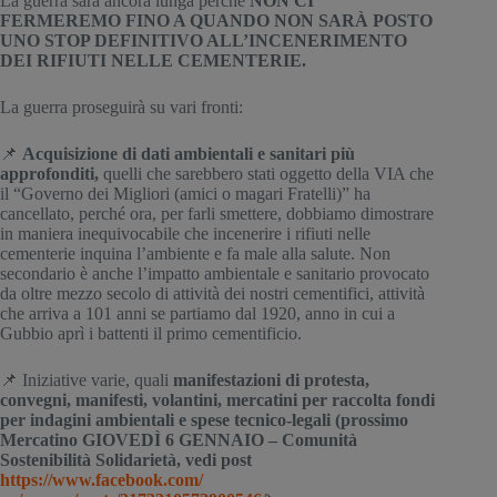
La guerra sarà ancora lunga perché 
NON CI 
FERMEREMO FINO A QUANDO NON SARÀ POSTO 
UNO STOP DEFINITIVO ALL’INCENERIMENTO 
DEI RIFIUTI NELLE CEMENTERIE.
La guerra proseguirà su vari fronti:
📌 
Acquisizione di dati ambientali e sanitari più 
approfonditi,
 quelli che sarebbero stati oggetto della VIA che 
il “Governo dei Migliori (amici o magari Fratelli)” ha 
cancellato, perché ora, per farli smettere, dobbiamo dimostrare 
in maniera inequivocabile che incenerire i rifiuti nelle 
cementerie inquina l’ambiente e fa male alla salute. Non 
secondario è anche l’impatto ambientale e sanitario provocato 
da oltre mezzo secolo di attività dei nostri cementifici, attività 
che arriva a 101 anni se partiamo dal 1920, anno in cui a 
Gubbio aprì i battenti il primo cementificio.
📌 Iniziative varie, quali 
manifestazioni di protesta, 
convegni, manifesti, volantini, mercatini per raccolta fondi 
per indagini ambientali e spese tecnico-legali (prossimo 
Mercatino GIOVEDÌ 6 GENNAIO – Comunità 
Sostenibilità Solidarietà, vedi post 
https://www.facebook.com/