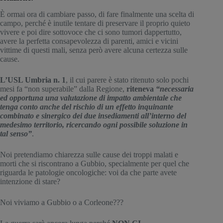
È ormai ora di cambiare passo, di fare finalmente una scelta di 
campo, perché è inutile tentare di preservare il proprio quieto 
vivere e poi dire sottovoce che ci sono tumori dappertutto, 
avere la perfetta consapevolezza di parenti, amici e vicini 
vittime di questi mali, senza però avere alcuna certezza sulle 
cause.
L’USL Umbria n. 1
, il cui parere è stato ritenuto solo pochi 
mesi fa “non superabile” dalla Regione, 
riteneva
“necessaria 
ed opportuna una valutazione di impatto ambientale che 
tenga conto anche del rischio di un effetto inquinante 
combinato e sinergico dei due insediamenti all’interno del 
medesimo territorio, ricercando ogni possibile soluzione in 
tal senso”
.
Noi pretendiamo chiarezza sulle cause dei troppi malati e 
morti che si riscontrano a Gubbio, specialmente per quel che 
riguarda le patologie oncologiche: voi da che parte avete 
intenzione di stare?
Noi viviamo a Gubbio o a Corleone???