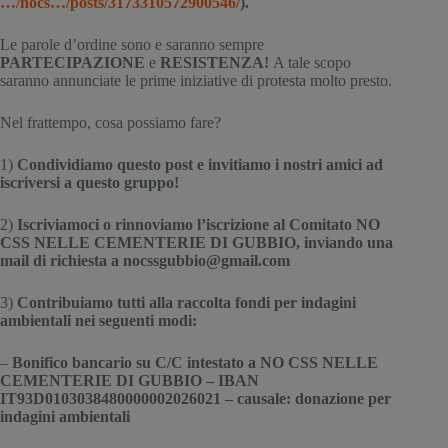
…/nocs…/posts/3173310572900546/
).
Le parole d’ordine sono e saranno sempre 
PARTECIPAZIONE
 e 
RESISTENZA! 
A tale scopo 
saranno annunciate le prime iniziative di protesta molto presto.
Nel frattempo, cosa possiamo fare?
1) 
Condividiamo questo post e invitiamo i nostri amici ad 
iscriversi a questo gruppo!
2)
 Iscriviamoci o rinnoviamo l’iscrizione al Comitato NO 
CSS NELLE CEMENTERIE DI GUBBIO, inviando una 
mail di richiesta a nocssgubbio@gmail.com
3) 
Contribuiamo tutti alla raccolta fondi per indagini 
ambientali nei seguenti modi:
–
 Bonifico bancario su C/C intestato a NO CSS NELLE 
CEMENTERIE DI GUBBIO – IBAN                           
IT93D0103038480000002026021 – causale: donazione per 
indagini ambientali