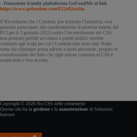
– 
Donazione tramite piattaforma GoFundMe al link 
https://www.gofundme.com/f/22o92axbio
‼️
 Ricordiamo che i Comitati, pur lodando l’iniziativa, non 
possono partecipare alla manifestazione di protesta indetta dal 
PCI per il 5 gennaio 2022 contro l’incenerimento del CSS: 
non possono perché accodarsi a partiti politici sarebbe 
contrario agli scopi per cui i Comitati tutti sono nati. Nulla 
vieta che chiunque possa aderire a titolo personale, proprio in 
considerazione del fatto che ogni azione contraria al CSS è 
auspicabile e ben accetta.
Copyright © 2026 No CSS nelle cementerie
Questo sito ha la
gestione
e la
manutenzione
di
Soluzioni
Internet