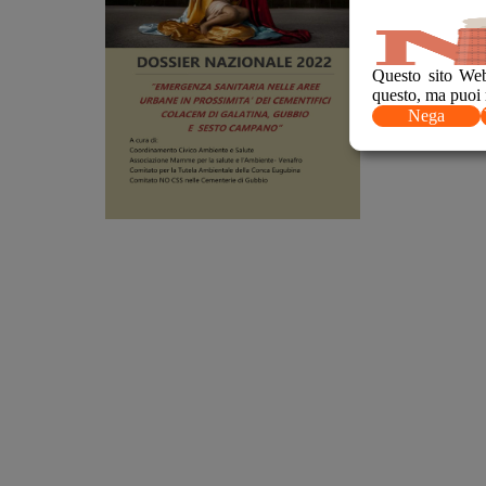
Comitato NO 
Questo sito Web
questo, ma puoi 
Nega