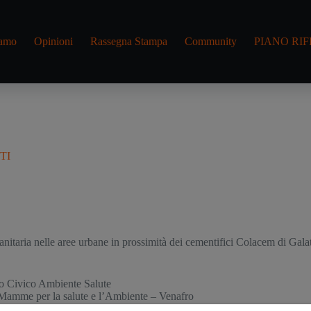
iamo
Opinioni
Rassegna Stampa
Community
PIANO RIF
TI
itaria nelle aree urbane in prossimità dei cementifici Colacem di Ga
 Civico Ambiente Salute
Mamme per la salute e l’Ambiente – Venafro
la Tutela Ambientale della Conca Eugubina