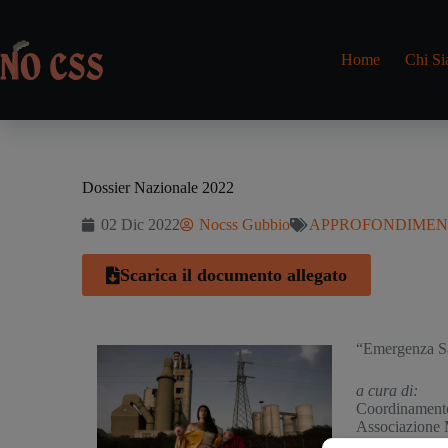
Home
Chi S
Dossier Nazionale 2022
02 Dic 2022
Nocss Gubbio
APPROFONDIMEN
Scarica il documento allegato
“Emergenza San
a cura di:
Coordinamento
Associazione 
Comitato per 