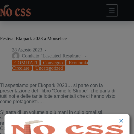
Salta
al
contenuto
Festival Ekopark 2023 a Monselice
28 Agosto 2023
Comitato "Lasciateci Respirare"
COMITATI
Convegno
Economia
Circolare
Uncategorized
Ti aspettiamo per Ekopark 2023… si parte con la
presentazione del libro “Come le Strope” che parla di
tutti noi e delle tante lotte ambientali che ci hanno visto
come protagonisti….
Si tratta di un volume a più mani in cui giornalisti,
scrittori, ricercatori, sindacalisti, docenti universitari e
realtà associative del territorio a sud di Padova, tra i
Colli Euganei e la “Bassa padovana”, sono stati
chiamati dal Comitato Popolare Lasciateci Respirare a