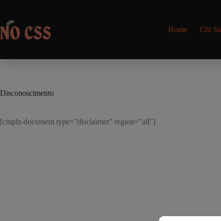
Salta
al
contenuto
Home
Chi S
Disconoscimento
[cmplz-document type=”disclaimer” region=”all”]