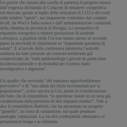
Un parere che riporta alla casella di partenza il progetto mosso 
dall’esigenza dichiarata di Colacem di rimanere competitiva 
sul mercato, grazie al taglio delle emissioni di CO2 e dei costi 
sulle relative “quote”, ma largamente contestato dai comitati 
locali, da Wwf e Italia nostra e dall’amministrazione comunale 
della cittadina in provincia di Perugia. Le prospettive di 
risparmio energetico e minore produzione di anidride 
carbonica, a giudizio della Usl non hanno messo in secondo 
piano la necessità di chiarimenti su “importanti questioni di 
salute”. E al tavolo della conferenza istruttoria l’autorità 
sanitaria ha fatto presente un contesto territoriale già 
caratterizzato da “tratti epidemiologici gravati da particolare 
incidenza tumorale e di mortalità per il primo tratto 
aerodigestivo e digerente”.
Un quadro che necessita “del massimo approfondimento 
preventivo” e di “una stima dei rischi incrementali per la 
popolazione”, scrive ancora la Usl, anche in considerazione 
del fatto che il cementificio “in questione insiste in un’area già 
caratterizzata dalla presenza di altri impianti similari”. Vale a 
dire il cementificio Barbetti, che ha presentato un progetto 
“gemello”, in corso di valutazione, sul quale pendono 
analoghe valutazioni. La via del combustibile alternativo si 
preannuncia lunga e accidentata.