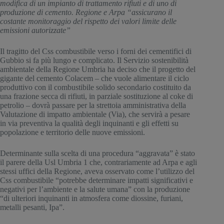
modifica di un impianto di trattamento rifiuti e di uno di 
produzione di cemento. Regione e Arpa “assicurano il 
costante monitoraggio del rispetto dei valori limite delle 
emissioni autorizzate”
Il tragitto del Css combustibile verso i forni dei cementifici di 
Gubbio si fa più lungo e complicato. Il Servizio sostenibilità 
ambientale della Regione Umbria ha deciso che il progetto del 
gigante del cemento Colacem – che vuole alimentare il ciclo 
produttivo con il combustibile solido secondario costituito da 
una frazione secca di rifiuti, in parziale sostituzione al coke di 
petrolio – dovrà passare per la strettoia amministrativa della 
Valutazione di impatto ambientale (Via), che servirà a pesare 
in via preventiva la qualità degli inquinanti e gli effetti su 
popolazione e territorio delle nuove emissioni.
Determinante sulla scelta di una procedura “aggravata” è stato 
il parere della Usl Umbria 1 che, contrariamente ad Arpa e agli 
stessi uffici della Regione, aveva osservato come l’utilizzo del 
Css combustibile “potrebbe determinare impatti significativi e 
negativi per l’ambiente e la salute umana” con la produzione 
“di ulteriori inquinanti in atmosfera come diossine, furiani, 
metalli pesanti, Ipa”.