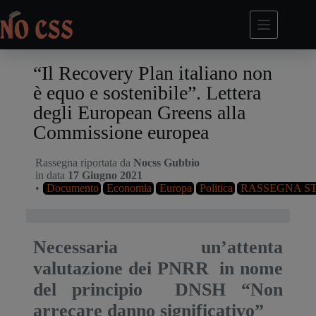
“Il Recovery Plan italiano non
è equo e sostenibile”. Lettera
degli European Greens alla
Commissione europea
Rassegna riportata da
Nocss Gubbio
in data
17 Giugno 2021
•
Documento
Economia
Europa
Politica
RASSEGNA S
Necessaria un’attenta 
valutazione dei PNRR  in nome 
del principio  DNSH “Non 
arrecare danno significativo”