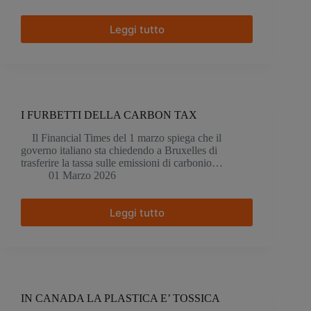
Leggi tutto
economia
circolare:
CSS
e
il
caso
Gubbio
I FURBETTI DELLA CARBON TAX
Il Financial Times del 1 marzo spiega che il
governo italiano sta chiedendo a Bruxelles di
trasferire la tassa sulle emissioni di carbonio…
01 Marzo 2026
Leggi tutto
I
FURBETTI
DELLA
CARBON
TAX
IN CANADA LA PLASTICA E’ TOSSICA