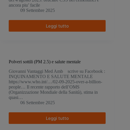
ancora piu’ facile
09 Settembre 2025
Leggi tutto
Materia
Rinnovabile:
i
cementifici
di
Gubbio
Polveri sottili (PM 2.5) e salute mentale
Giovanni Vantaggi Med Amb scrive su Facebook :
INQUINAMENTO E SALUTE MENTALE
https://www.who.int/…/02-09-2025-over-a-billion-
people… Il recente rapporto dell’OMS
(Organizzazione Mondiale della Sanità), stima in
quasi…
06 Settembre 2025
Leggi tutto
Polveri
sottili