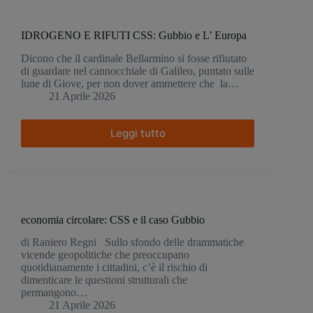
di
cemento.
IDROGENO E RIFUTI CSS: Gubbio e L’ Europa
Dicono che il cardinale Bellarmino si fosse rifiutato
di guardare nel cannocchiale di Galileo, puntato sulle
lune di Giove, per non dover ammettere che la…
21 Aprile 2026
Leggi tutto
IDROGENO
E
RIFUTI
CSS:
Gubbio
e
L’
economia circolare: CSS e il caso Gubbio
Europa
di Raniero Regni Sullo sfondo delle drammatiche
vicende geopolitiche che preoccupano
quotidianamente i cittadini, c’è il rischio di
dimenticare le questioni strutturali che
permangono…
21 Aprile 2026