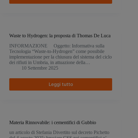
pandemia
silenziosa
Waste to Hydrogen: la proposta di Thomas De Luca
INFORMAZIONE Oggetto: Informativa sulla
Tecnologia “Waste-to-Hydrogen” come possibile
implementazione per la chiusura del sistema del ciclo
dei rifiuti in Umbria, in attuazione della…
10 Settembre 2025
Leggi tutto
Waste
to
Hydrogen:
la
proposta
di
Thomas
Materia Rinnovabile: i cementifici di Gubbio
De
un articolo di Stefania Divertito sul decreto Pichetto
Luca
del 4 agosto 2025: bruciare CSS nei cementifici e’